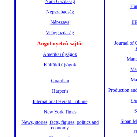
Napi Gazdaság
Har
Népszabadság
Népszava
II
Világgazdaság
Angol nyelvû sajtó:
Journal of 
Amerikai újságok
Mana
Külföldi újságok
Mar
Ma
Guardian
Production an
Harper's
Qu
International Herald Tribune
S
New York Times
Sloan M
News, stories, facts, figures, politics and
economy
T