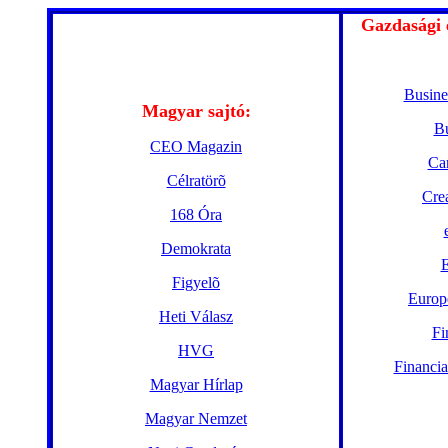
Gazdasági 
Busine
Magyar sajtó:
B
CEO Magazin
Ca
Célratörõ
Cre
168 Óra
Demokrata
E
Figyelõ
Europ
Heti Válasz
Fi
HVG
Financia
Magyar Hírlap
Magyar Nemzet