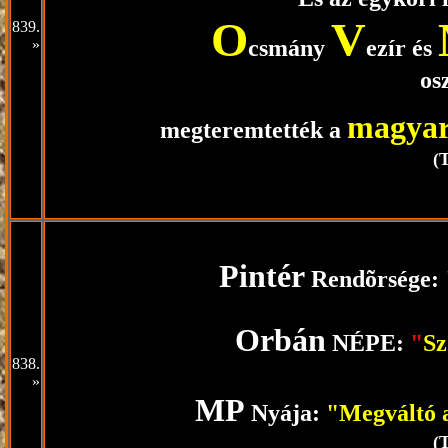
O
V
839.
csmány
ezír és
»
os
magya
megteremtették a
(
Pintér
Rendõrsége:
Orbán
NÉPE:
"
Sz
838.
»
MP
Nyája:
"Megváltó 
(