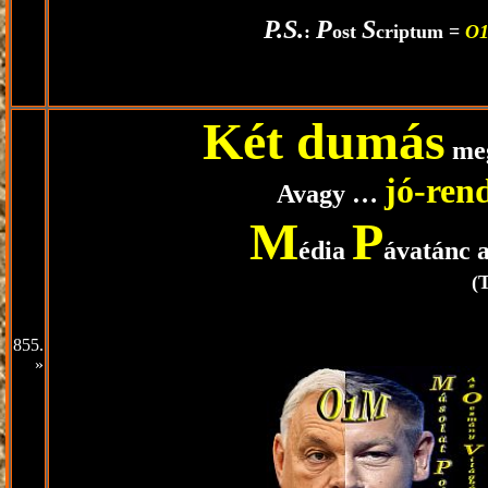
P.S.
P
S
:
ost
criptum =
O
Két dumás
meg
jó-ren
Avagy …
M
P
édia
ávatánc 
(
855.
»