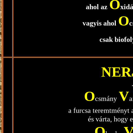
O
ahol az
xid
O
vagyis ahol
csak biofo
NER
O
V
csmány
a
a furcsa teremtményt
és várta, hogy 
O