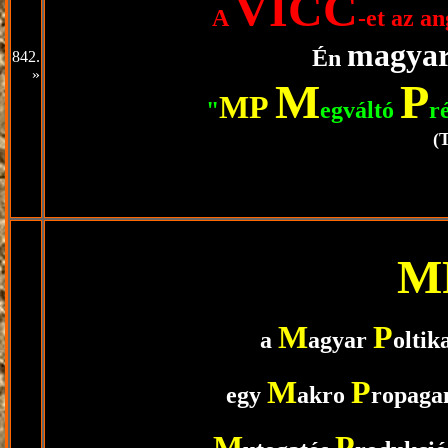
VICC
A
-et az a
magyar
Én
842.
»
M
P
M
P
"
egváltó
r
(
M
M
P
a
agyar
oltik
M
P
egy
akro
ropaga
M
P