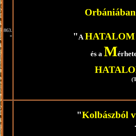
Orbániában
863.
"
HATALOM
»
A
M
és a
érhet
HATAL
(
"
Kolbászból
v