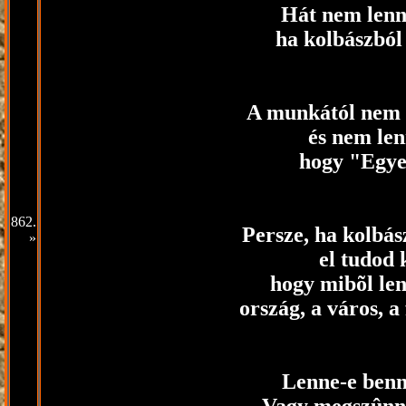
Hát nem lenn
ha kolbászból 
A munkától nem l
és nem len
hogy "Egye
862.
Persze, ha kolbász
»
el tudod 
hogy mibõl l
ország, a város, a
Lenne-e ben