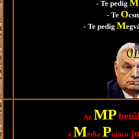
M
- Te pedig
O
- Te
cs
M
- Te pedig
egv
MP
betû
Az
M
P
ju
a
édia
ojáca