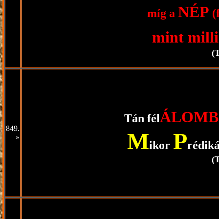
NÉP
míg a
(
mint mill
(
ÁLOMB
Tán fél
849.
M
P
»
ikor
rédiká
(