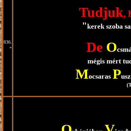
Tudjuk
,
"
kerek szoba s
De
O
836.
»
csm
mégis mért tu
M
P
ocsaras
us
(
O
V