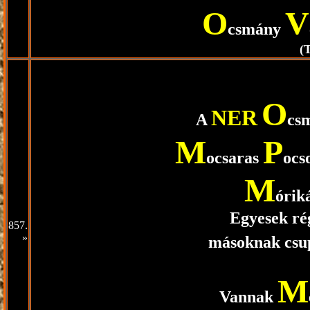
O
V
csmány
(
O
NER
A
cs
M
P
ocsaras
ocs
M
órik
Egyesek rég
857.
»
másoknak csup
M
Vannak