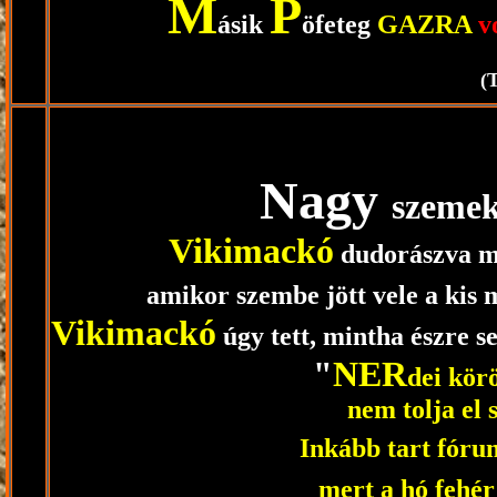
M
P
ásik
öfeteg
GAZRA
v
(
Nagy
szemek
Vikimackó
dudorászva m
amikor szembe jött vele a kis 
Vikimackó
úgy tett, mintha észre 
"
NER
dei kör
nem tolja el
Inkább tart fóru
mert a hó fehér