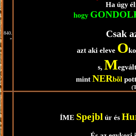
Ha úgy él
GONDOL
hogy
Csak az
840.
»
O
azt aki eleve
k
M
s,
e
gvál
NER
mint
bõl
pott
(
Spejbl
Hu
ÍME
úr és
És az egykori 