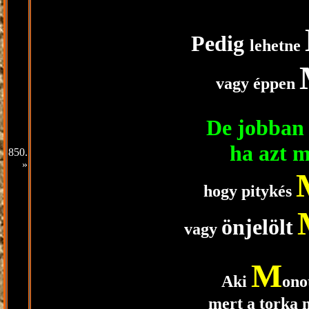
Pedig
lehetne
vagy éppen
De jobban 
ha azt 
850.
»
hogy pitykés
önjelölt
vagy
M
Aki
ono
mert a torka n