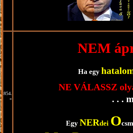
NEM ápril
hatalo
Ha egy
NE VÁLASSZ oly
854.
. . . m
»
O
NER
Egy
dei
cs