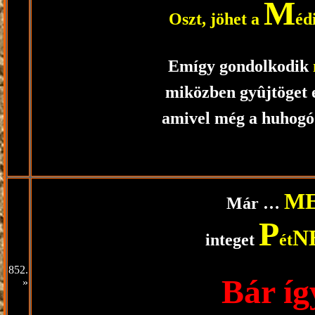
M
Oszt, jöhet a
éd
Emígy gondolkodik
miközben gyûjtöget
amivel még a huhog
ME
Már …
P
N
integet
ét
852.
Bár íg
»