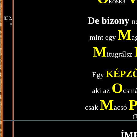
koska
De bizony
832.
n
»
M
mint egy
a
M
itugrálsz
KÉPZ
Egy
O
aki az
csm
M
csak
acsó
(
ÍM