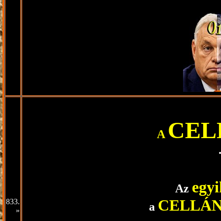
CEL
A
egyi
Az
CELLÁ
833.
a
»