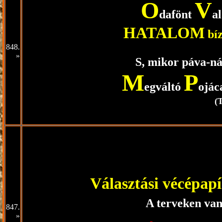
O
V
dafönt
a
HATALOM
bíz
848.
»
S, mikor páva-nás
M
P
egváltó
ojác
(
Választási vécépapí
A terveken va
847.
»