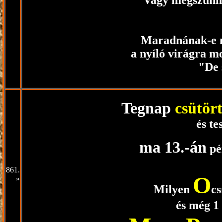
Vagy megszûnne
Maradnának-e 
a nyíló virágra 
"De 
Tegnap
csütör
és te
ma 13.-án
pé
861.
O
»
Milyen
c
és még 1