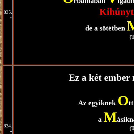
rbániában
igad
Kihúnyt
835.
»
de a sötétben
(
Ez a két ember
O
Az egyiknek
t
M
a
ásik
834.
(
»