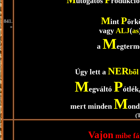
utogatós
rodukció
M
P
int
örk
841.
»
vagy
ALJ
(
as
M
a
egterm
NER
Úgy lett a
bõl
M
P
egváltó
ótlék
M
mert minden
ond
(
Vajon
mibe fá