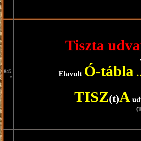
Tiszta udva
Ó-tábla
…
845.
Elavult
»
TISZ
A
(t)
ud
(