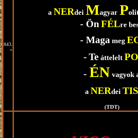
M
P
NER
-------------
a
dei
agyar
oli
- Ön
FÉL
--------------------------
re bes
- Maga
E
--------------------------
meg
843.
»
-------------------.
-
Te
P
áttelelt
ÉN
-------------------.
-
vagyok 
NER
TIS
----------------------------
a
dei
------------------------------------------------
(TDT)