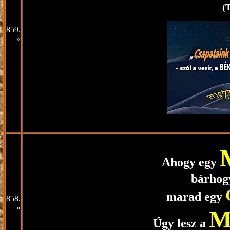
(
859.
»
Ahogy egy
bárhogy
marad egy
858.
»
Úgy lesz a