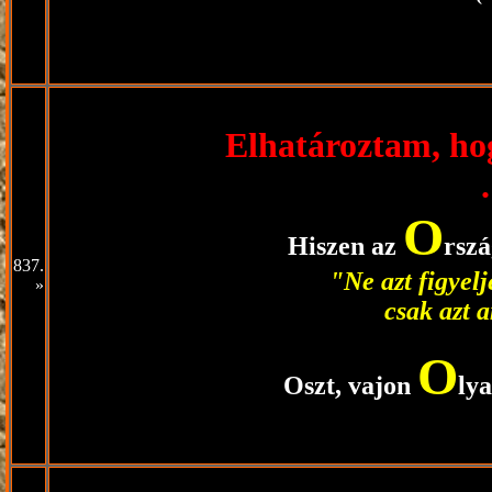
Elhatároztam, hog
.
O
Hiszen az
rsz
837.
"Ne azt figyel
»
csak azt a
O
Oszt, vajon
ly