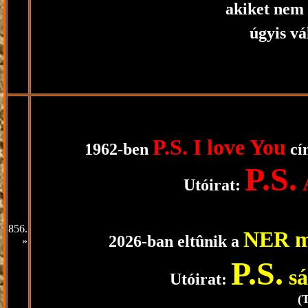
akiket nem 
úgyis vá
P.S. I love You
1962-ben
cí
P.S.
Á
Utóirat:
856.
NER m
2026-ban eltûnik a
»
P.S.
sá
Utóirat:
(