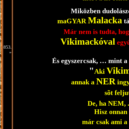
Miközben dudolászot
Malacka
maGYAR
tá
Már nem is tudta, ho
Vikimackóval
együ
853.
»
És egyszercsak, … mint a 
"
Viki
Aki
NER
annak a
ingy
sõt felj
De, ha NEM, .
Hisz onnan 
már csak ami a