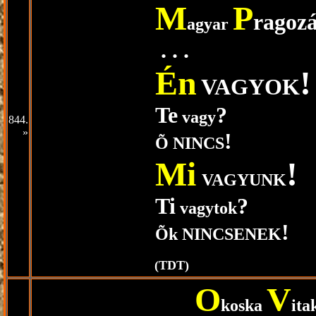
M
P
ragoz
---------------------
agyar
. . .
----------------------
Én
!
VAGYOK
---------------------
Te
?
---------------------
vagy
844.
»
!
---------------------
Õ NINCS
Mi
!
---------------------
VAGYUNK
Ti
?
---------------------
vagytok
!
---------------------
Õk NINCSENEK
----------------------------
(TDT)
O
V
----------------------------
koska
ita