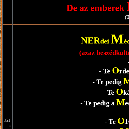
De az emberek
(
M
NER
dei
é
(azaz beszédkul
O
- Te
rd
- Te pedig
O
- Te
k
M
- Te pedig a
e
O
851.
- Te
»