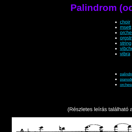
Palindrom (o
choir
msett
orche
orgst
string
vibch
vibra
palind
pianod
orches
(Részletes leírás található 