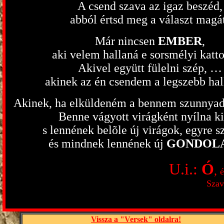
A csend szava az igaz beszéd,
abból értsd meg a választ magá
Már nincsen
EMBER
,
aki velem hallaná e sorsmélyi katto
Akivel együtt fülelni szép, …
akinek az én csendem a legszebb ha
Akinek, ha elküldeném a bennem szunnya
Benne vágyott virágként nyílna k
s lennének belõle új virágok, egyre s
és mindnek lennének új
GONDOLA
U.i.:
Ó
,
é
--------------------
Szav
Vissza a "Versek" oldalra!