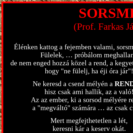
SORSM
(Prof. Farkas 
Élénken kattog a fejemben valami, sorsm
Fülelek, … próbálom meghallan
de nem enged hozzá közel a rend, a kegyet
hogy "ne fülelj, ha éji óra jár"
Ne keresd a csend mélyén a
REN
hisz csak ami hallik, az a való
Az az ember, ki a sorsod mélyére re
a "megváltó" számára … az csak c
Mert megfejthetetlen a lét,
keresni kár a keserv okát.