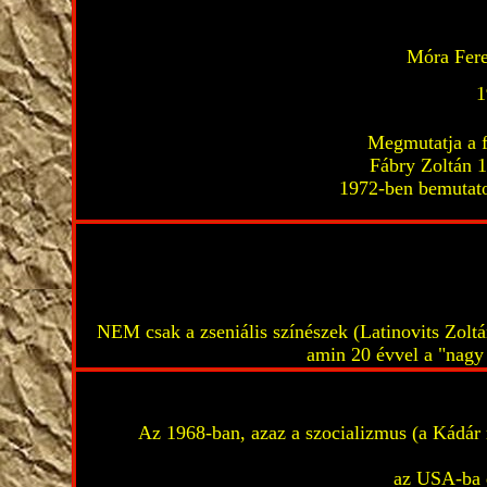
Móra Fere
1
Megmutatja a f
Fábry Zoltán 1
1972-ben bemutat
NEM csak a zseniális színészek (Latinovits Zoltá
amin 20 évvel a "nagy 
Az 1968-ban, azaz a szocializmus (a Kádár r
az USA-ba 