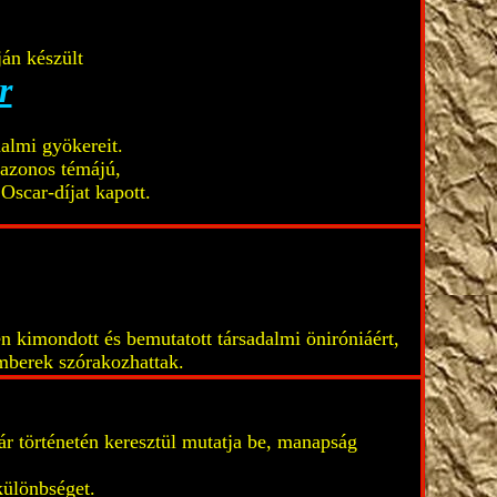
án készült
r
almi gyökereit.
 azonos témájú,
scar-díjat kapott.
n kimondott és bemutatott társadalmi öniróniáért,
emberek szórakozhattak.
ár történetén keresztül mutatja be, manapság
ülönbséget.