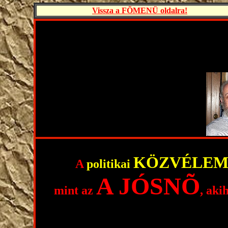
Vissza a FÕMENÜ oldalra!
KÖZVÉLEM
A
politikai
A JÓSNÕ
mint az
, aki