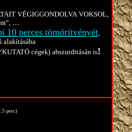
LATAIT VÉGIGGONDOLVA VOKSOL,
önt", …
bi 10 perces tömörítvényét
,
 alakításába
!
KUTATÓ cégek) abszurditásán is
.5 perc)