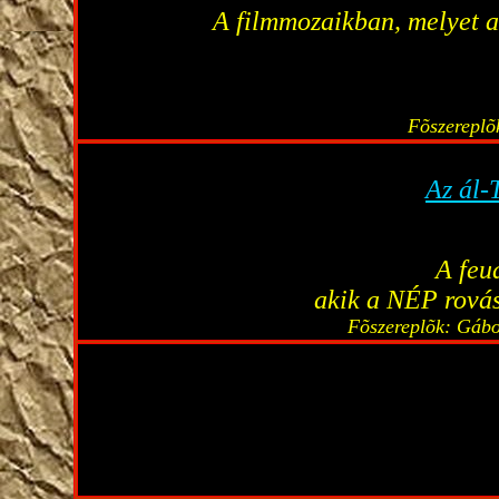
A filmmozaikban, melyet a 
Fõszereplõ
Az ál-
A feu
akik a NÉP rovásá
Fõszereplõk: Gábo