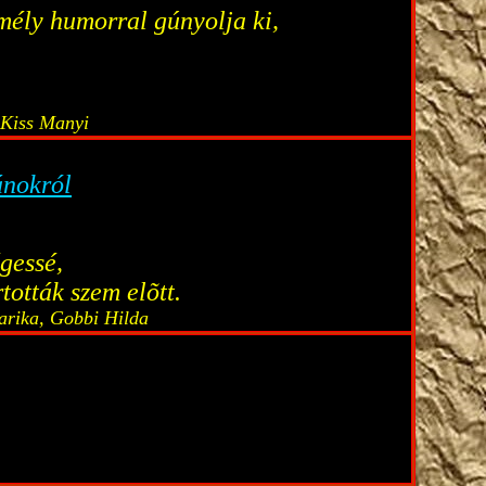
 mély humorral gúnyolja ki,
 Kiss Manyi
ánokról
gessé,
tották szem elõtt.
arika, Gobbi Hilda