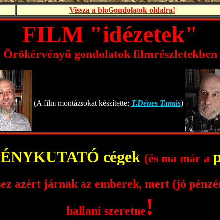
Vissza a bloGondolatok oldalra!
FILM "idézetek"
Örökérvényû gondolatok filmrészletekben
(A film montázsokat készítette:
T.Dénes Tamás
)
ÉNYKUTATÓ cégek
p
(és ma már a
hez azért járnak az emberek, mert (jó pénz
!
hallani szeretne