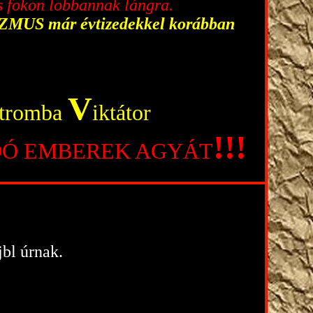
s fokon lobbannak lángra.
MUS már évtizedekkel korábban
V
tromba
iktátor
!!!
KODÓ EMBEREK AGYÁT
jbl úrnak.