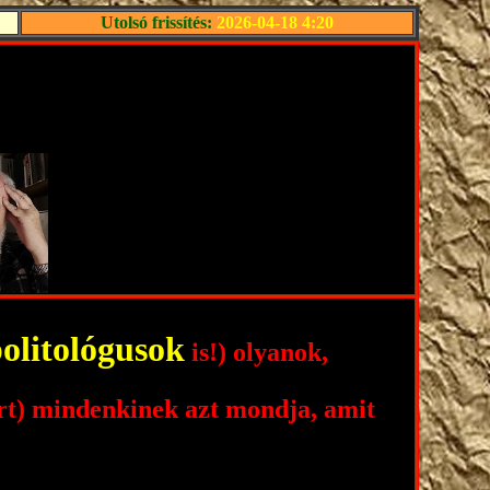
Utolsó frissítés:
2026-04-18 4:20
olitológusok
is!) olyanok,
ért) mindenkinek azt mondja, amit