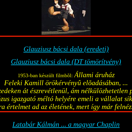
Glauziusz bácsi dala (eredeti)
Glauziusz bácsi dala (DT tömörítvény)
Állami áruház
1953-ban készült filmbõl:
Feleki Kamill örökérvényû elõadásában, ...
izedeken át észrevétlenül, ám nélkülözhetetlen
zus igazgató méltó helyére emeli a vállalat s
ára értelmet ad az életének, mert így már felné
Latabár Kálmán ... a magyar Chaplin