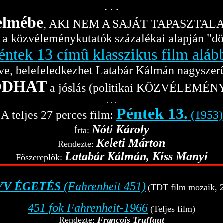
. . .
elmébe
, AKI NEM A SAJÁT TAPASZTA
a közvéleménykutatók százalékai alapján "d
éntek 13 címû klasszikus film aláb
ve, belefeledkezhet Latabár Kálmán nagyszerû
ODHAT
a jóslás (politikai KÖZVÉLEMÉNY
. . .
Péntek 13.
A teljes 27 perces film:
(1953)
Nóti Károly
Írta:
Keleti Márton
Rendezte:
Latabár Kálmán, Kiss Manyi
Fõszereplõk:
YV ÉGETÉS
(Fahrenheit 451)
(TDT film mozaik, 2
451 fok Fahrenheit-1966
(Teljes film)
Rendezte:
François Truffaut