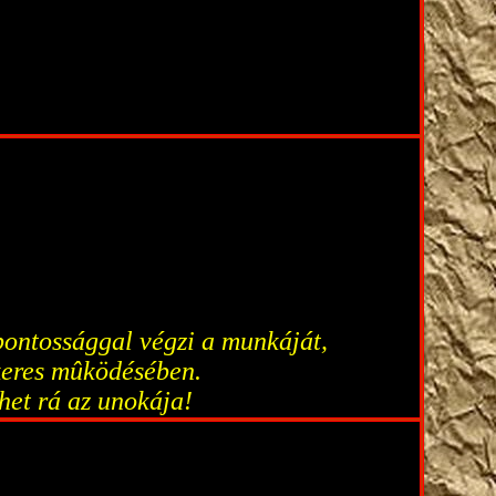
 pontossággal végzi a munkáját,
ikeres mûködésében.
zhet rá az unokája!