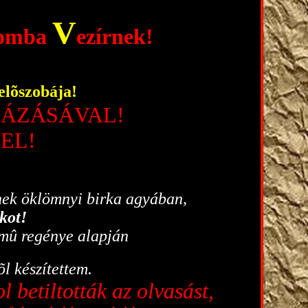
V
romba
ezírnek!
õszobája!
IÁZÁSÁVAL!
EL!
nek öklömnyi birka agyában,
kot!
mû regénye alapján
l készítettem.
 betiltották az olvasást,