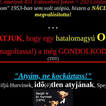
et, amelyek 451 Fahrenheit fokon = 232 Celsiu
om" 1953-ban sem volt utópia, hiszen a
NÁCIZ
megvalósította!
. . .
O
ATJUK
, hogy egy
hatalomagyú
magoltassa!) a még GONDOL
(TDT)
"Atyám, ne kockáztass!"
idõ
tlen atyjának
z ifjú Hurvinek,
(é)
, Spe