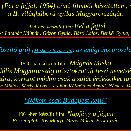
(Fel a fejjel, 1954) címû filmbõl készítettem,
a II. világháború nyilas Magyarországát.
Fel a fejjel
1954-ben készült film:
k: Latabár Kálmán, Gózon Gyula, Básti Lajos, Benkõ Gyula,
Tasziló gróf
az emigráns oroszl
(Miska a lovász fiú)
Mágnás Miska
1948-ban készült film:
dális Magyarország arisztokratáit teszi nevetsé
ra, korrupt módon csak a saját érdekeiket tar
r Miklós, Sárdy János, Latabár Kálmán és Árpád, Németh M
"Nékem csak Budapest kell!"
Napfény a jégen
1961-ben készült film:
Fõszereplõk: Kis Manyi, Mezei Mária, Psota Irén