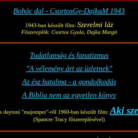
Bohóc dal - CsortosGy-DajkaM 1943
Szerelmi láz
1943-ban készült film:
Fõszereplõk: Csortos Gyula, Dajka Margit
Tudatlanság és fanatizmus
"A v
élemény árt az üzletnek"
Az ész hatalma - a gondolkodás
A Biblia nem az egyetlen könyv
Aki sze
 daytoni "majomper"-rõl 1960-ban készült film:
(Spancer Tracy fõszereplésével)