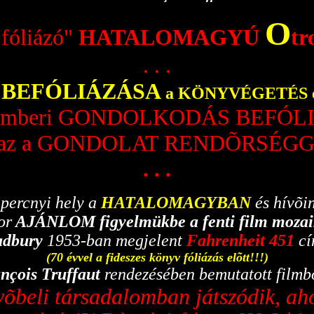
O
fóliázó"
HATALOMAGYÚ
t
. . .
BEFÓLIÁZÁSA
k
a KÖNYVÉGETÉS el
 emberi GONDOLKODÁS BEFÓL
azaz a GONDOLAT RENDÕRSÉGG
. . .
ercnyi hely a
HATALOMAGYBAN
és hívõi
or
AJÁNLOM figyelmükbe a fenti film mozai
adbury
1953-ban megjelent
Fahrenheit 451
cí
(70 évvel a fideszes könyv fóliázás elõtt!!!)
nçois Truffaut
rendezésében bemutatott filmbõ
õbeli társadalomban játszódik, ahol