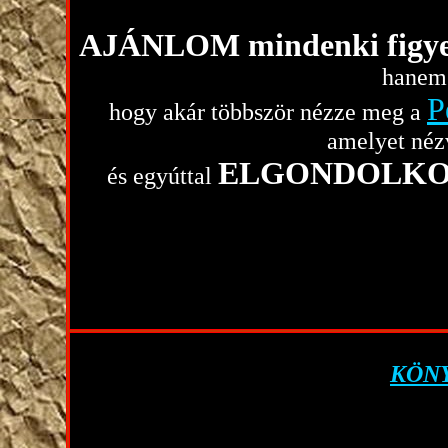
AJÁNLOM mindenki figy
hanem 
P
hogy akár többször nézze meg a
amelyet néz
ELGONDOLK
és egyúttal
KÖN