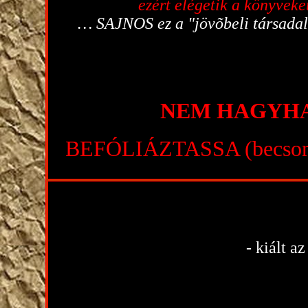
ezért elégetik a könyvek
… SAJNOS ez a "jövõbeli társadal
NEM HAGYH
BEFÓLIÁZTASSA (becso
- kiált a