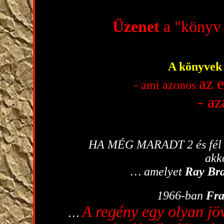
Üzenet
a "könyv 
A könyve
az
- ami azonos
- 
HA MÉG MARADT 2 és fél p
akk
… amelyet
Ray Br
1966-ban
Fra
A regény egy olyan jöv
…