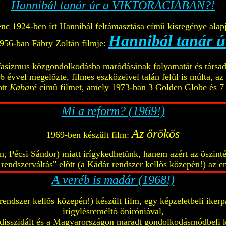
Hannibál tanár úr a VIKTORÁCIÁBAN?!
nc 1924-ben írt Hannibál feltámasztása címû kisregénye alapj
Hannibál tanár ú
956-ban Fábry Zoltán filmje:
asizmus közgondolkodásba maródásának folyamatát és társad
6 évvel megelõzte, filmes eszközeivel talán felül is múlta, az
ott
Kabaré
címû filmet, amely 1973-ban 3 Golden Globe és 7 O
Mi a reform? (1969!)
Az örökös
1969-ben készült film:
n, Pécsi Sándor) miatt irígykedhetünk, hanem azért az õszinté
rendszerváltás" elõtt (a Kádár rendszer kellõs közepén!) az 
A veréb is madár (1968!)
endszer kellõs közepén!) készült film, egy képzeletbeli ikerp
irígylésreméltó öniróniával,
disszidált és a Magyarországon maradt gondolkodásmódbeli k