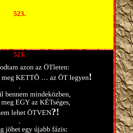
523.
521.
odtam azon az ÖTleten:
!
Õ meg KETTÕ … az ÖT legyen
.
ül bennem mindeközben,
 meg EGY az KÉTséges,
?!
 nem lehet ÖTVEN
.
g jöhet egy újabb fázis: