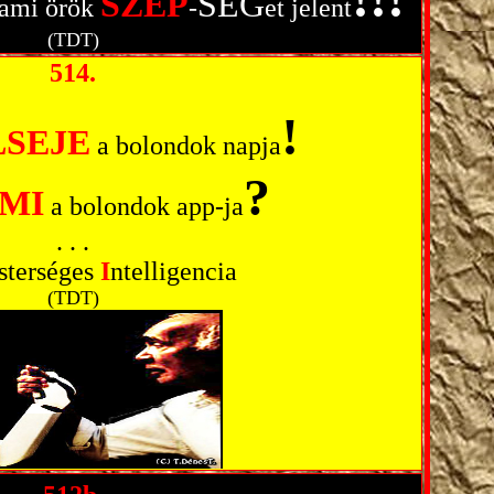
SZÉP
SÉG
lami örök
-
et jelent
(TDT)
514.
!
ELSEJE
a bolondok napja
?
MI
a bolondok app-ja
. . .
sterséges
I
ntelligencia
(TDT)