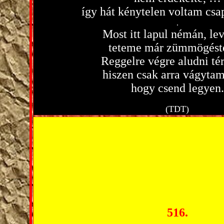
így hát kénytelen voltam csa
.
Most itt lapul némán, lev
teteme már zümmögéste
Reggelre végre aludni té
hiszen csak arra vágytam 
hogy csend legyen.
(TDT)
516.