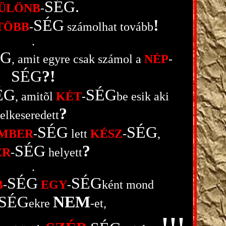
SÉG.
ÜLÖNB
-
SÉG
!
TÖBB
-
számolhat tovább
.
ÉG
, amit egyre csak számol a
NÉP
-
SÉG
?!
ÉG
SÉG
, amitõl
KÉT
-
be esik aki
?
elkeseredett
SÉG
SÉG
MBER
-
lett
KÉSZ
-
,
SÉG
?
ÉR
-
helyett
.
SÉG
SÉG
B
-
EGY
-
ként mond
SÉG
NEM
ekre
-et,
!!!