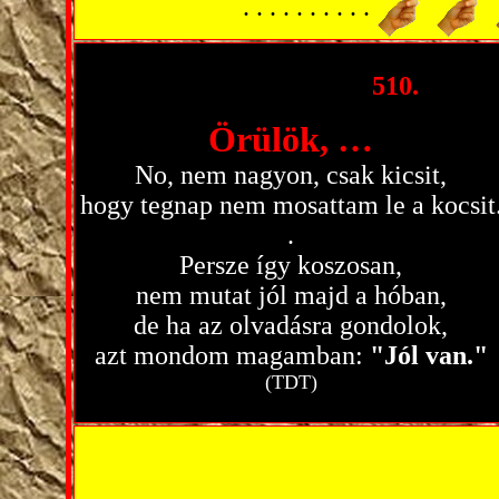
. . . . . . . . . .
510.
Örülök, …
No, nem nagyon, csak kicsit,
hogy tegnap nem mosattam le a kocsit
.
Persze így koszosan,
nem mutat jól majd a hóban,
de ha az olvadásra gondolok,
azt mondom magamban:
"Jól van."
(TDT)