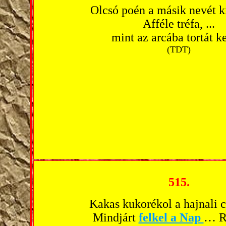
Olcsó poén a másik nevét k
Afféle tréfa, ...
mint az arcába tortát k
(TDT)
515.
Kakas kukorékol a hajnali 
Mindjárt
felkel a Nap
… R