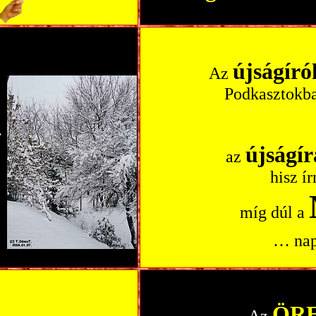
újságíró
Az
Podkasztokban
.
újságír
az
hisz í
míg dúl a
… napp
ÖR