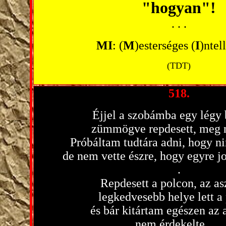
"
hogyan"!
. . .
MI
: (
M
)esterséges (
I
)ntel
(TDT)
518.
Éjjel a szobámba egy légy b
zümmögve repdesett, meg n
Próbáltam tudtára adni, hogy nin
de nem vette észre, hogy egyre jo
.
Repdesett a polcon, az as
legkedvesebb helye lett a 
és bár kitártam egészen az
nem érdekelte, …