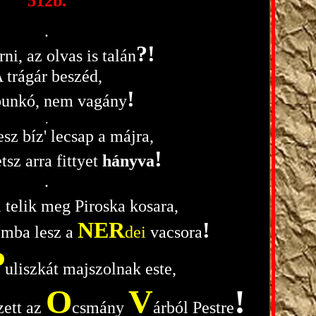
512b.
.
?!
rni, az olvas is talán
 trágár beszéd,
!
bunkó, nem vagány
.
sz bíz' lecsap a májra,
!
tsz arra fittyet
hányva
.
 telik meg Piroska kosara,
NER
!
mba lesz a
dei
vacsora
P
uliszkát majszolnak este,
O
V
!
zett az
csmány
árból Pestre