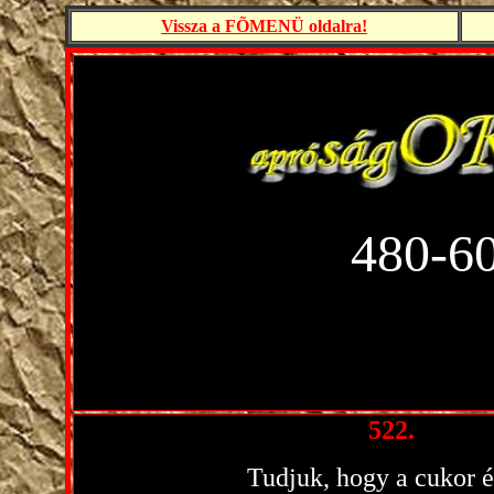
Vissza a FÕMENÜ oldalra!
480-6
522.
Tudjuk, hogy a cukor é