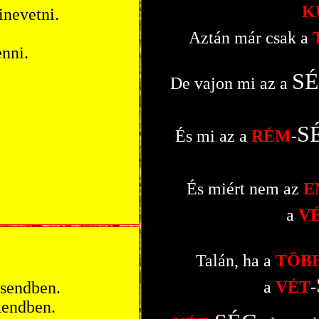
K
inevetni.
Aztán már csak a
enni.
S
De vajon mi az a
S
És mi az a
RÉM
-
És miért nem az
E
a
V
Talán, ha a
TÖB
a
VÉT
-
csendben.
endben.