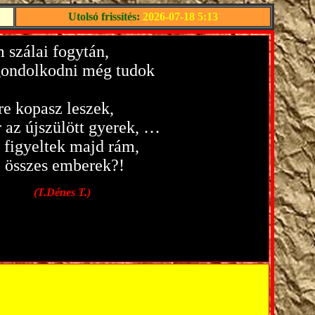
Utolsó frissítés:
2026-07-18 5:13
 szálai fogytán,
ondolkodni még tudok
re kopasz leszek,
 az újszülött gyerek, …
 figyeltek majd rám,
, összes emberek?!
(T.Dénes T.)