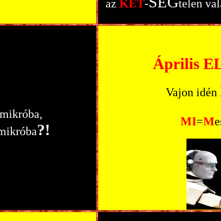
SÉG
az
KÉT
-
telen va
Április 
Vajon idén
 mikróba,
MI
=
M
e
?!
 mikróba