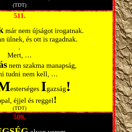
(TDT)
511.
k
már nem újságot irogatnak.
 ülnek, és ott is ragadnak.
.
Mert, …
ás
nem szakma manapság,
rni tudni nem kell, …
M
I
!
esterséges
gazság
!
al, éjjel és reggel
(TDT)
509.
EGSÉG