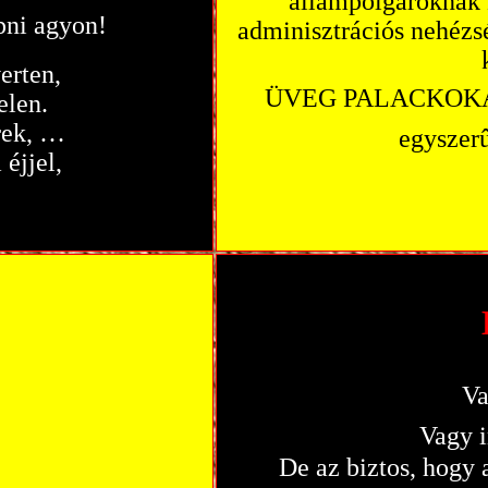
állampolgároknak kü
pni agyon!
adminisztrációs nehézsé
erten,
ÜVEG PALACKOK
len.
rek, …
egysze
éjjel,
V
Vagy 
De az biztos, hogy