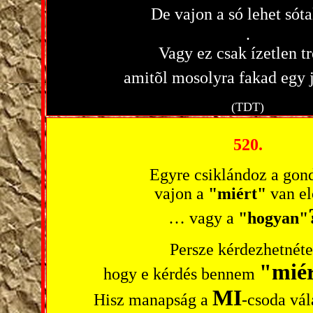
De vajon a só lehet sóta
.
Vagy ez csak ízetlen tr
amitõl mosolyra fakad egy 
(TDT)
520.
Egyre csiklándoz a gond
vajon a
"miért"
van el
… vagy a
"hogyan"
Persze kérdezhetnéte
"mié
hogy e kérdés bennem
MI
Hisz manapság a
-csoda vál