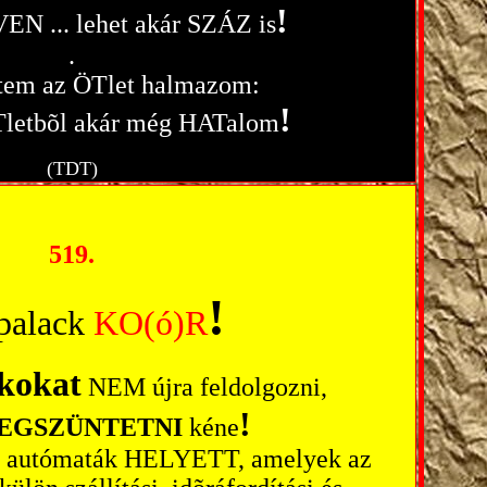
!
EN ... lehet akár SZÁZ is
.
ítem az ÖTlet halmazom:
!
ÖTletbõl akár még HATalom
(TDT)
519.
!
palack
KO(ó)R
kokat
NEM újra feldolgozni,
!
EGSZÜNTETNI
kéne
ós autómaták HELYETT, amelyek az