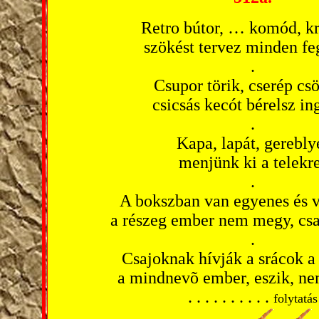
Retro bútor, … komód, k
szökést tervez minden fe
.
Csupor törik, cserép csö
csicsás kecót bérelsz in
.
Kapa, lapát, gerebly
menjünk ki a telekr
.
A bokszban van egyenes és v
a részeg ember nem megy, csa
.
Csajoknak hívják a srácok a
a mindnevõ ember, eszik, ne
. . . . . . . . . . . . . . . .
. . . . . . . . . .
folytatás