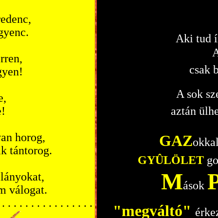
redenc,
gyenc.
Aki tud í
A
rren,
csak 
gyen!
A sok sze
e,
e!
aztán ülhe
an horog,
GAZ
okkal
k tántorog.
GYÛLÖLET
go
M
 lányokat,
ások
m válogat.
. . . . . . . . . . . . . . . .
"megváltó"
érke