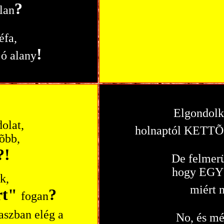
?
lan
éfa,
!
jó alany
Elgondolk
olat,
holnaptól KETT
õbb,
?!
De felmer
hogy EGY
k,
miért
rt"
?
fogan
aszban elég a
No, és mé