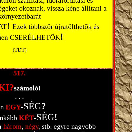
lön szállítási, idõráfordítási és
geket okoznak, vissza kéne állítani a
környezetbarát
!
AT
Ezek többször újratölthetõk és
!
rûen CSERÉLHETÕK
(TDT)
517.
KI?
számoló!
. . .
SÉG
?
an
EGY
-
SÉG
!
inkább
KÉT
-
 a
három
,
négy
, stb. egyre nagyobb