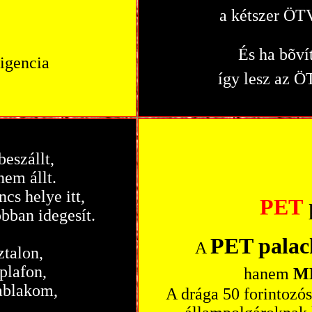
a kétszer ÖTV
És ha bõv
ligencia
így lesz az 
eszállt,
em állt.
cs helye itt,
PET
bban idegesít.
PET palac
A
ztalon,
plafon,
hanem
M
 ablakom,
A drága 50 forintoz