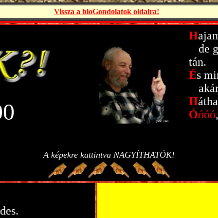
Vissza a bloGondolatok oldalra!
H
ajam
-.
de g
tán.
É
s mi
-.
akár
H
átha
00
Ó
óóó
A képekre kattintva NAGYÍTHATÓK!
des.