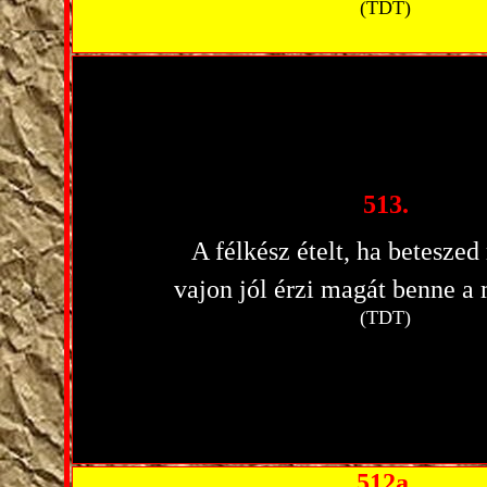
(TDT)
513.
A félkész ételt, ha beteszed
vajon jól érzi magát benne a
(TDT)
512a.