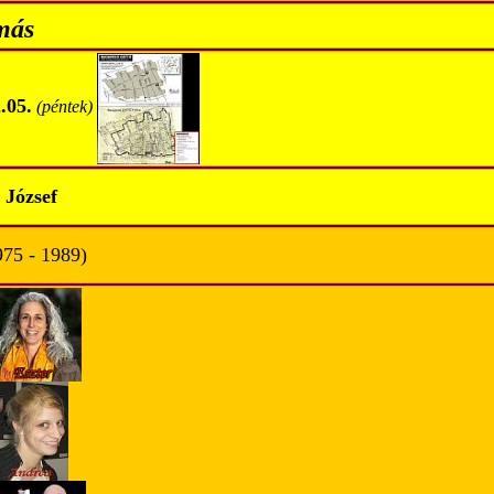
más
.05.
(péntek)
 József
975 - 1989)