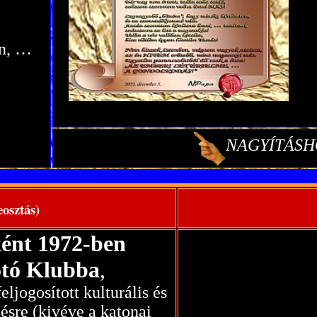
an, …
NAGYÍTÁS
osztás)
ként 1972-ben
otó Klubba
,
ljogosított kulturális és
ésre (kivéve a katonai