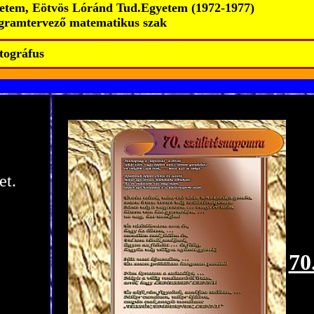
yetem, Eötvös Lóránd Tud.Egyetem (1972-1977)
gramtervező matematikus szak
tográfus
et.
70