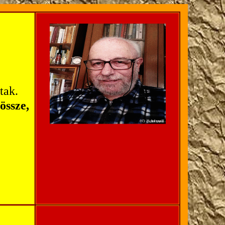
tak.
össze,