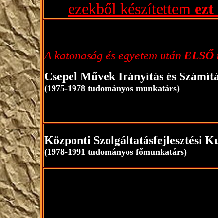
ezekből készítettem
ezt 
A katonaság és egyetem után
ELSŐ 
Csepel Művek Irányítás és Számítá
(1975-1978 tudományos munkatárs)
Központi Szolgáltatásfejlesztési K
(1978-1991 tudományos főmunkatárs)