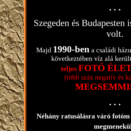
. . .
Szegeden és Budapesten is
volt.
1990-ben
Majd
a családi ház
következtében víz alá került,
FOTÓ ÉLE
teljes
(több száz negatív és kiá
MEGSEMMI
. . .
Néhány ratusálásra váró fotó
megmenekül