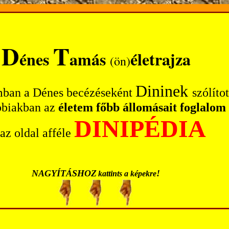
D
T
énes
amás
életrajza
(ön)
Dininek
ban a Dénes becézéseként
szólítot
bbiakban az
életem főbb állomásait foglalom 
DINIPÉDIA
 az oldal afféle
NAGYÍTÁSHOZ
!
kattints a képekre
---
---