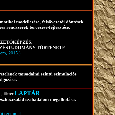
matikai modellezése, felsővezetői döntések
pes rendszerek tervezése-fejlesztése.
 VEZETŐKÉPZÉS,
VEZÉSTUDOMÁNY TÖRTÉNETE
tem, 2015.)
vételének társadalmi szintű szimulációs
olgozása.
B
LAPTÁR
, illetve
ő eszközcsalád szabadalom megalkotása.
i szemmel