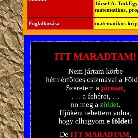
József A. Tud.Eg
matematikus, pro
Foglalkozása
matematikus-krip
ITT MARADTAM!
Nem jártam körbe
hétmérföldes csizmával a Föld
Szeretem a
pirosat
,
. . . a fehéret, …
no meg a
zöldet
.
Ifjúként tehettem volna,
hogy elhagyom
e földet!
De
ITT MARADTAM
,