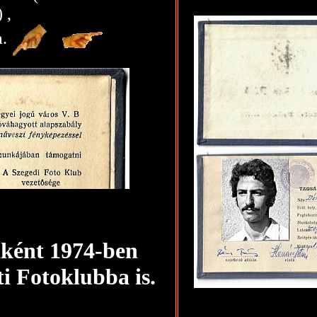
 ,
a.
-
aként 1974-ben
i Fotoklubba is.