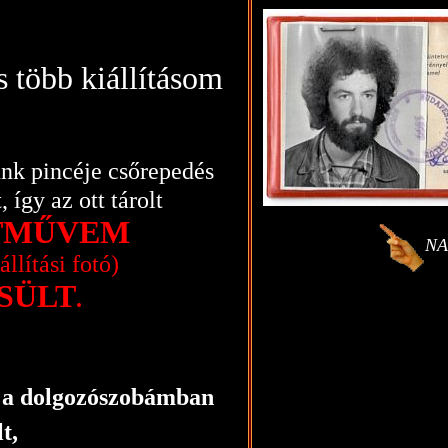
 több kiállításom
unk pincéje csőrepedés
 így az ott tárolt
TMŰVEM
NA
llítási fotó)
SÜLT
.
m a dolgozószobámban
t,