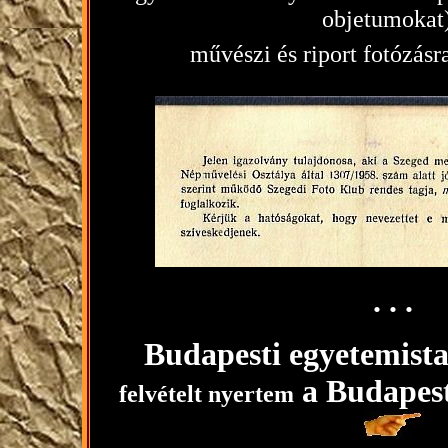
objetumokat)
művészi és riport fotózásr
. . .
Budapesti egyetemist
a Budapest
felvételt nyertem