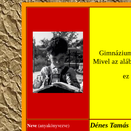
Gimnázium
Mivel az alá
ez
Dénes Tamás
Neve
(anyakönyvezve)