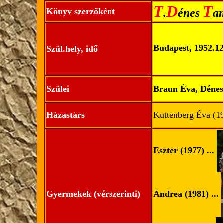
T
D
T
Könyv szerzőként
.
énes
a
Budapest, 1952.12
Szül.hely, idő
Szülei
Braun Éva, Dénes
Házastárs
Kuttenberg Éva (1
Eszter (1977) ...
Gyermekek (vérszerinti)
Andrea (1981) ...