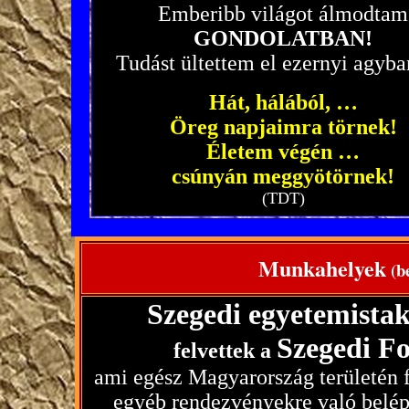
Emberibb világot álmodtam
GONDOLATBAN!
Tudást ültettem el ezernyi agyb
Hát, hálából, …
Öreg napjaimra törnek!
Életem végén …
csúnyán meggyötörnek!
(TDT)
Munkahelyek
(be
Szegedi egyetemista
Szegedi F
felvettek a
ami egész Magyarország területén fe
egyéb rendezvényekre való belép