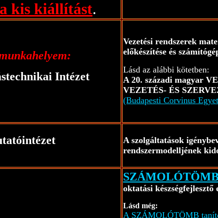
a kis kiállítást
.
Vezetési rendszerek mate
előkészítése és számítógé
munkahelyem:
Lásd az alábbi kötetben:
stechnikai Intézet
A 20. századi magyar
VEZETÉS- ÉS SZER
(Budapesti Corvinus Egye
utatóintézet
A szolgáltatások igénybe
rendszermodelljének kid
SZÁMOLÓTÖM
oktatási készségfejleszt
Lásd még:
A SZÁMOLÓTÖMB tanító