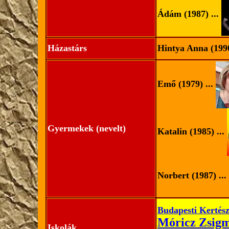
Ádám (1987)
...
Házastárs
Hintya Anna (1990 
Emő (1979) ...
Gyermekek (nevelt)
Katalin (1985) ...
Norbert (1987) ...
Budapesti Kertész
Móricz Zsig
Iskolák